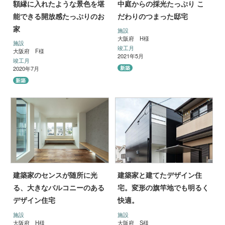
額縁に入れたような景色を堪
中庭からの採光たっぷり こ
能できる開放感たっぷりのお
だわりのつまった邸宅
家
施設
大阪府 H様
施設
竣工月
大阪府 F様
2021年5月
竣工月
新築
2020年7月
新築
建築家のセンスが随所に光
建築家と建てたデザイン住
る、大きなバルコニーのある
宅。変形の旗竿地でも明るく
デザイン住宅
快適。
施設
施設
大阪府 H様
大阪府 S様