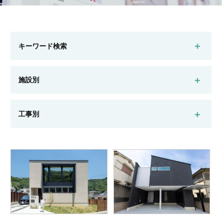
キーワード検索
施設別
マンション
一般ビル
公共施設
工場・倉庫
工事別
店舗
戸建住宅
高齢者施設
新築
リフォーム
外壁改修
屋上防水
検索する
耐震補強
遮熱
システム建築
その他改修工事
検索する