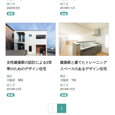
竣工月
竣工月
2020年5月
2019年11月
新築
新築
女性建築家の設計による2世
建築家と建てたトレーニング
帯のためのデザイン住宅
スペースのあるデザイン住宅
施設
施設
大阪府 M様
大阪府 Y様
竣工月
竣工月
2019年12月
2019年10月
新築
新築
1
2