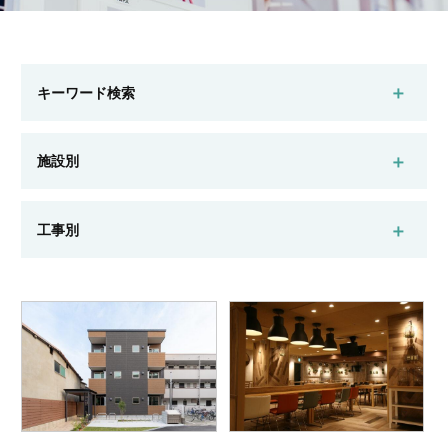
キーワード検索
施設別
マンション
一般ビル
公共施設
工場・倉庫
工事別
店舗
戸建住宅
高齢者施設
新築
リフォーム
外壁改修
屋上防水
検索する
耐震補強
遮熱
システム建築
その他改修工事
検索する