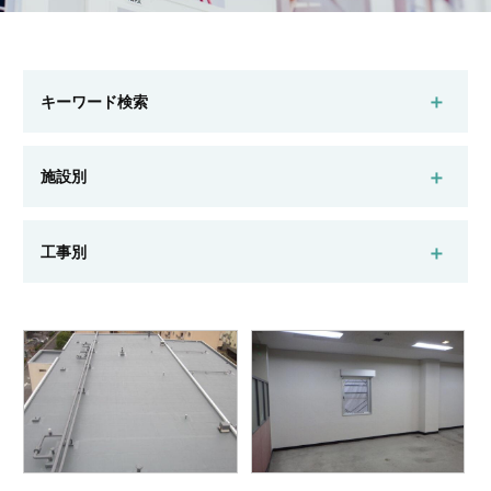
キーワード検索
施設別
マンション
一般ビル
公共施設
工場・倉庫
工事別
店舗
戸建住宅
高齢者施設
新築
リフォーム
外壁改修
屋上防水
検索する
耐震補強
遮熱
システム建築
その他改修工事
検索する