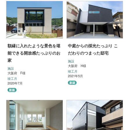
額縁に入れたような景色を堪
中庭からの採光たっぷり こ
能できる開放感たっぷりのお
だわりのつまった邸宅
家
施設
大阪府 H様
施設
竣工月
大阪府 F様
2021年5月
竣工月
新築
2020年7月
新築