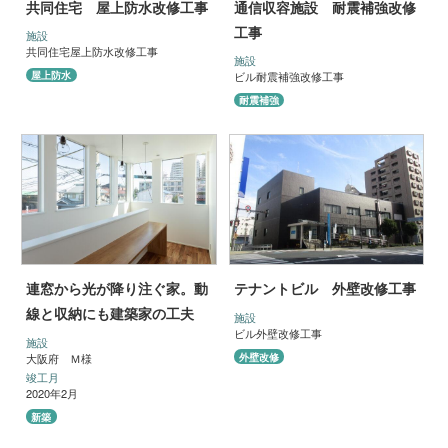
共同住宅 屋上防水改修工事
通信収容施設 耐震補強改修
工事
施設
共同住宅屋上防水改修工事
施設
屋上防水
ビル耐震補強改修工事
耐震補強
連窓から光が降り注ぐ家。動
テナントビル 外壁改修工事
線と収納にも建築家の工夫
施設
ビル外壁改修工事
施設
外壁改修
大阪府 Ｍ様
竣工月
2020年2月
新築