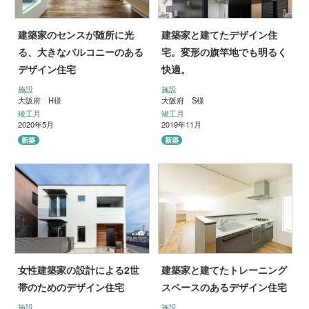
建築家のセンスが随所に光
建築家と建てたデザイン住
る、大きなバルコニーのある
宅。変形の旗竿地でも明るく
デザイン住宅
快適。
施設
施設
大阪府 H様
大阪府 S様
竣工月
竣工月
2020年5月
2019年11月
新築
新築
女性建築家の設計による2世
建築家と建てたトレーニング
帯のためのデザイン住宅
スペースのあるデザイン住宅
施設
施設