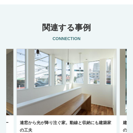
検索する
関連する事例
CONNECTION
コニー
連窓から光が降り注ぐ家。動線と収納にも建築家
建築
の工夫
のあ